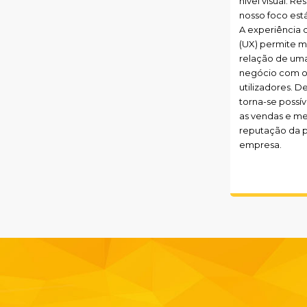
nível visual. R
nosso foco está
A experiência d
(UX) permite m
relação de um
negócio com o
utilizadores. D
torna-se possí
as vendas e me
reputação da p
empresa.