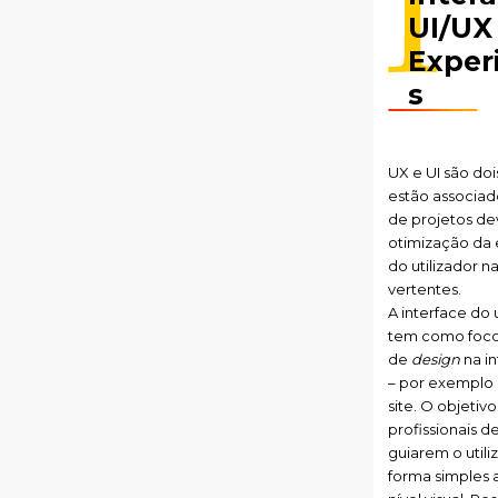
UI/UX
Exper
s
UX e UI são do
estão associad
de projetos de
otimização da 
do utilizador na
vertentes.
A interface do u
tem como foco
de
design
na i
– por exemplo
site. O objetiv
profissionais d
guiarem o utili
forma simples 