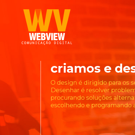
criamos e de
O design é dirigido para os 
Desenhar é resolver problem
procurando soluções alternat
escolhendo e programando a