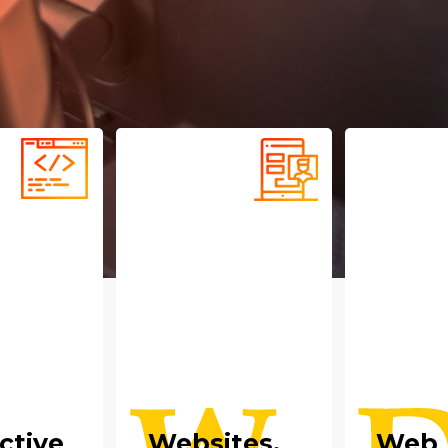
ctive
Websites,
Web