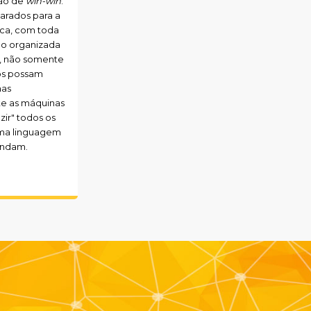
ção de
win-win
.
arados para
a
ca, com toda
ão organizada
, não somente
os possam
mas
te as máquinas
ir" todos os
ma linguagem
endam.