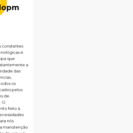
lopm
s constantes
nológicas e
ipa que
stantemente a
aridade das
ncias,
todos os
ocados pelos
os de
. O
to feito à
ecessidades
para nós
a a manutenção