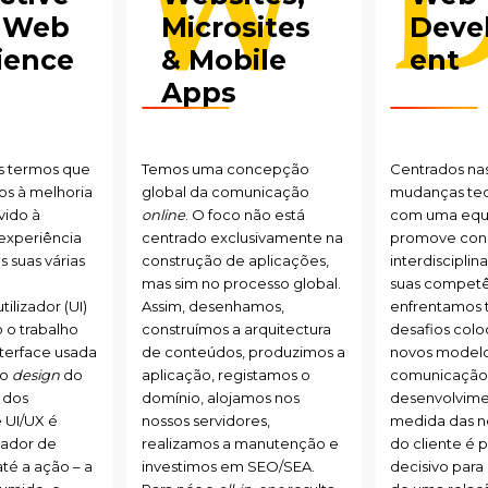
 Web
Microsites
Deve
ience
& Mobile
ent
Apps
is termos que
Temos uma concepção
Centrados na
os à melhoria
global da comunicação
mudanças tec
vido à
online
. O foco não está
com uma equ
experiência
centrado exclusivamente na
promove con
s suas várias
construção de aplicações,
interdisciplin
mas sim no processo global.
suas competê
tilizador (UI)
Assim, desenhamos,
enfrentamos 
 o trabalho
construímos a arquitectura
desafios col
nterface usada
de conteúdos, produzimos a
novos model
 o
design
do
aplicação, registamos o
comunicação
o dos
domínio, alojamos nos
desenvolvimen
e UI/UX é
nossos servidores,
medida das n
zador de
realizamos a manutenção e
do cliente é 
até a ação – a
investimos em SEO/SEA.
decisivo par