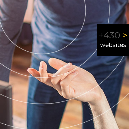
+430
>
websites