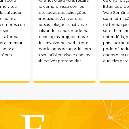
esumido, o
Para nós o
all-in-one
resulta
de uma rela
 no visual.
no compromisso com os
Estamos prep
e utilizador
resultados das aplicações
Web Semânti
elhorar a
produzidas. Através das
sua informaç
a empresa ou
nossas soluções criativas e
de forma que
s seus
utilizando as mais modernas
seres human
essa forma
tecnologias projectamos e
entendê-la, 
vel aumentar
desenvolvemos websites e
principalmen
lhorar a
mobile apps de acordo com
podem "traduz
rópria
o seu público-alvo e com os
dados para u
objectivos pretendidos.
que elas ent