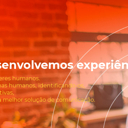
senvolvemos experiênc
seres humanos.
as humanos, identificando-os,
ivas,
 melhor solução de comunicação.